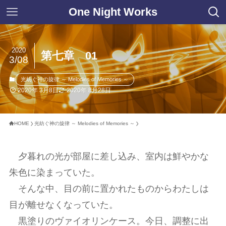
One Night Works
2020
第七章 01
3/08
光紡ぐ神の旋律 ～ Melodies of Memories ～
2020年 3月8日
2020年 8月28日
HOME
光紡ぐ神の旋律 ～ Melodies of Memories ～
夕暮れの光が部屋に差し込み、室内は鮮やかな
朱色に染まっていた。
そんな中、目の前に置かれたものからわたしは
目が離せなくなっていた。
黒塗りのヴァイオリンケース。今日、調整に出