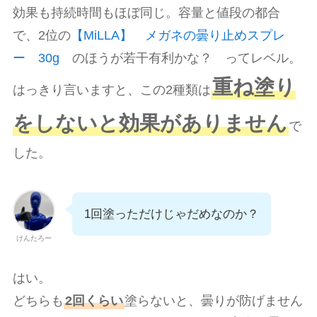
効果も持続時間もほぼ同じ。容量と値段の都合
で、2位の
【MiLLA】 メガネの曇り止めスプレ
ー 30g
のほうが若干有利かな？ ってレベル。
重ね塗り
はっきり言いますと、この2種類は
をしないと効果がありません
で
した。
1回塗っただけじゃだめなのか？
けんたろー
はい。
どちらも
2回くらい
塗らないと、曇りが防げません