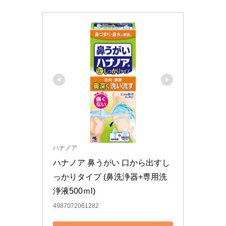
ハナノア
ハナノア 鼻うがい 口から出すし
っかりタイプ (鼻洗浄器+専用洗
浄液500ｍl)
4987072061282