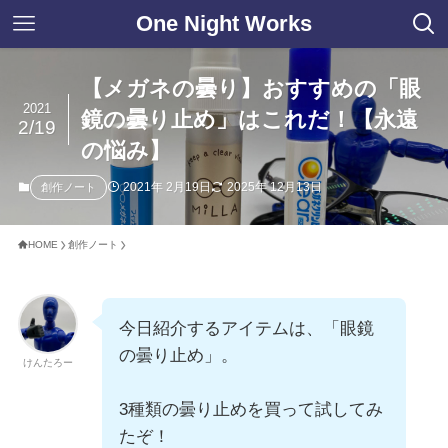
One Night Works
【メガネの曇り】おすすめの「眼
2021
鏡の曇り止め」はこれだ！【永遠
2/19
の悩み】
2021年 2月19日
2025年 12月13日
創作ノート
HOME
創作ノート
今日紹介するアイテムは、「眼鏡
の曇り止め」。
けんたろー
3種類の曇り止めを買って試してみ
たぞ！