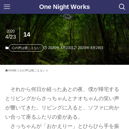
One Night Works
2020
14
4/23
2020年 4月23日
2020年 8月28日
心の声は聴こえない
HOME
心の声は聴こえない
それから何日か経ったあとの夜、僕が帰宅する
とリビングからさっちゃんとナオちゃんの笑い声
が響いてきた。リビングに入ると、ソファに向か
い合って座るふたりの姿がある。
さっちゃんが「おかえりー」とひらひら手を振