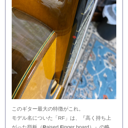
このギター最大の特徴がこれ。
モデル名についた「RF」は、『高く持ち上
がった指板（
R
aised
F
inger board）』の略