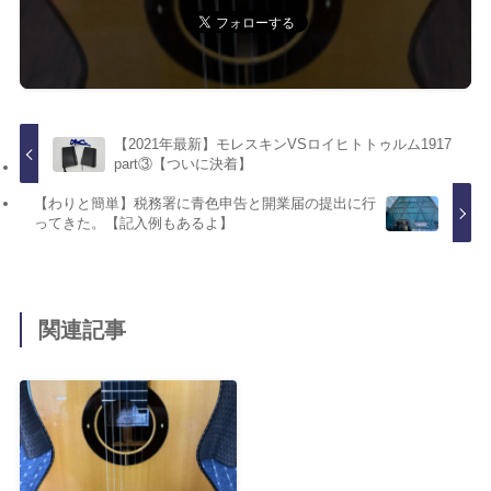
【2021年最新】モレスキンVSロイヒトトゥルム1917
part③【ついに決着】
【わりと簡単】税務署に青色申告と開業届の提出に行
ってきた。【記入例もあるよ】
関連記事