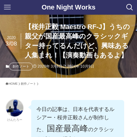
One Night Works
【桜井正毅 Maestro RF-J】うちの
親父が国産最高峰のクラシックギ
2020
3/08
ター持ってるんだけど、興味ある
人集まれ！【演奏動画もあるよ】
2020年 3月8日
2024年 10月9日
創作ノート
HOME
創作ノート
今日の記事は、日本を代表するル
シアー・桜井正毅さんが制作し
けんたろー
国産最高峰
た、
のクラシッ