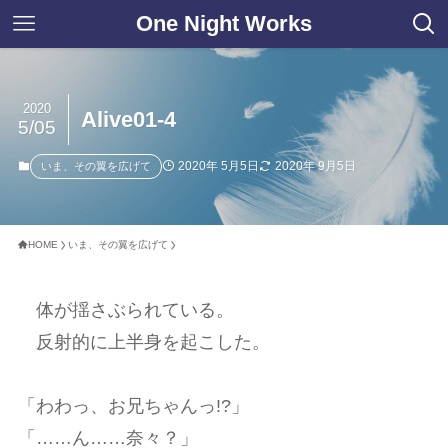
One Night Works
2020
Alive01-4
5/05
2020年 5月5日
2020年 9月5日
いま、その翼を広げて
HOME
いま、その翼を広げて
体が揺さぶられている。
反射的に上半身を起こした。
「わわっ、お兄ちゃんっ!?」
「……ん……奈々？」