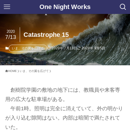
One Night Works
2020
Catastrophe 15
7/13
2020年 7月13日
2020年 9月5日
いま、その翼を広げて
HOME
いま、その翼を広げて
創樹院学園の敷地の地下には、教職員や来客専
用の広大な駐車場がある。
午前1時。照明は完全に消えていて、外の明かり
が入り込む隙間はない。内部は暗闇で満たされて
いた。