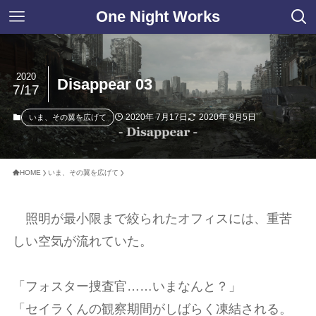
One Night Works
2020
Disappear 03
7/17
2020年 7月17日
2020年 9月5日
いま、その翼を広げて
HOME
いま、その翼を広げて
照明が最小限まで絞られたオフィスには、重苦
しい空気が流れていた。
「フォスター捜査官……いまなんと？」
「セイラくんの観察期間がしばらく凍結される。