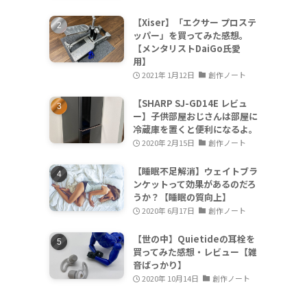
【Xiser】「エクサー プロステ
ッパー」を買ってみた感想。
【メンタリストDaiGo氏愛
用】
2021年 1月12日
創作ノート
【SHARP SJ-GD14E レビュ
ー】子供部屋おじさんは部屋に
冷蔵庫を置くと便利になるよ。
2020年 2月15日
創作ノート
【睡眠不足解消】ウェイトブラ
ンケットって効果があるのだろ
うか？【睡眠の質向上】
2020年 6月17日
創作ノート
【世の中】Quietideの耳栓を
買ってみた感想・レビュー【雑
音ばっかり】
2020年 10月14日
創作ノート