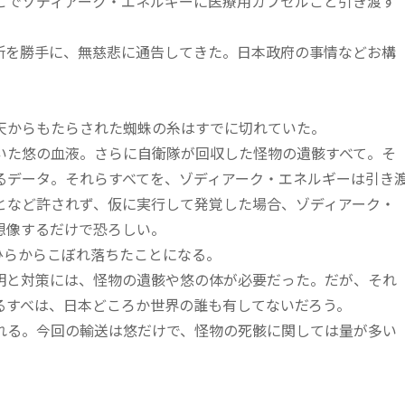
でゾディアーク・エネルギーに医療用カプセルごと引き渡す
を勝手に、無慈悲に通告してきた。日本政府の事情などお構
からもたらされた蜘蛛の糸はすでに切れていた。
た悠の血液。さらに自衛隊が回収した怪物の遺骸すべて。そ
るデータ。それらすべてを、ゾディアーク・エネルギーは引き
となど許されず、仮に実行して発覚した場合、ゾディアーク・
想像するだけで恐ろしい。
らからこぼれ落ちたことになる。
と対策には、怪物の遺骸や悠の体が必要だった。だが、それ
るすべは、日本どころか世界の誰も有してないだろう。
る。今回の輸送は悠だけで、怪物の死骸に関しては量が多い