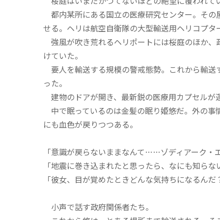
桜庭はいまだかつてないほどの絶望に覆われて
都内某所にある国立の医療研究センター。その屋
せる。ヘリは航空自衛隊の大型輸送用ヘリコプタ
強風が吹き荒れるヘリポートには桜庭のほか、政
けていた。
要人を輸送する規模の警戒態勢。これから輸送す
った。
建物のドアが開き、最新鋭の医療用カプセルが
中で眠っているのは金髪の眠り姫――悠だ。外の
にも血色が戻りつつある。
「意識が戻らないままなんて……ゾディアーク・
「地震に巻き込まれたと思ったら、なにも知らな
「彼女、目が覚めたときどんな気持ちになるんだ
小声で話す政府関係者たち。