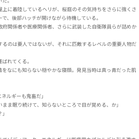
いた。
上に着陸しているヘリが、桜庭のその気持ちをさらに強くさ
ーで、後部ハッチが開けながら待機している。
府関係者や医療関係者、さらに武装した自衛隊員らが詰めか
るのは要人ではないが、それに匹敵するレベルの重要人物だ
運ばれてくる。
事情をなにも知らない穏やかな寝顔。発見当時は真っ青だった肌
エネルギーも鬼畜だ」
いまま眠り続けて、知らないところで目が覚める、か」
？」