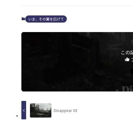
いま、その翼を広げて
この
Disappear 03