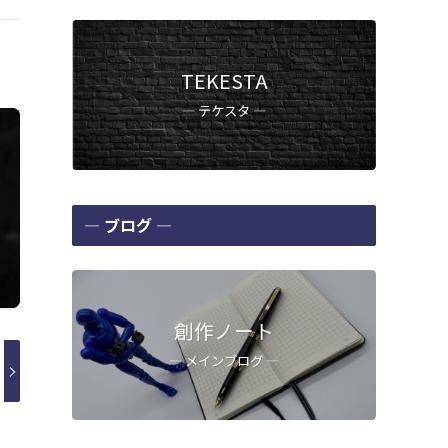
TEKESTA
― テケスタ ―
― ブログ ―
創作ノート
― メインブログ ―