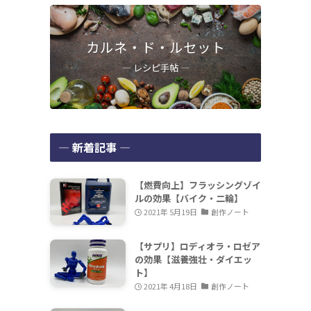
カルネ・ド・ルセット
― レシピ手帖 ―
― 新着記事 ―
【燃費向上】フラッシングゾイ
ルの効果【バイク・二輪】
2021年 5月19日
創作ノート
【サプリ】ロディオラ・ロゼア
の効果【滋養強壮・ダイエッ
ト】
2021年 4月18日
創作ノート