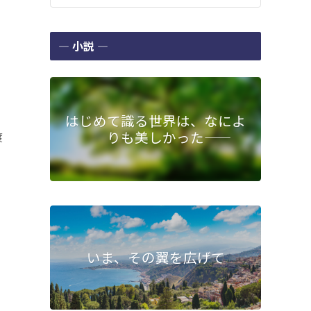
― 小説 ―
はじめて識る世界は、なによ
りも美しかった――
渡
いま、その翼を広げて