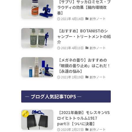
【サプリ】サッカロミセス・ブ
ラウディの効果【腸内環境改
善】
2021年 4月14日
創作ノート
【おすすめ】BOTANISTのシ
ャンプー・トリートメントの紹
介
2021年 4月13日
創作ノート
【メガネの曇り】おすすめの
「眼鏡の曇り止め」はこれだ！
【永遠の悩み】
2021年 2月19日
創作ノート
― ブログ人気記事TOP5 ―
【2021年最新】モレスキンVS
ロイヒトトゥルム1917
part③【ついに決着】
2020年 2月27日
創作ノート