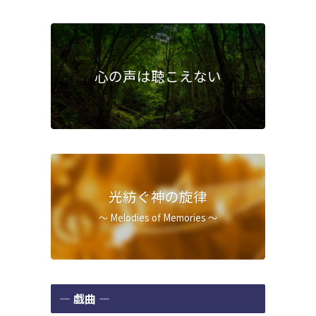
心の声は聴こえない
光紡ぐ神の旋律
～ Melodies of Memories ～
― 戯曲 ―