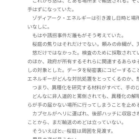
これから悠は、とある場所まで輸送される。そこ
手はずになっていた。
ゾディアーク・エネルギーは引き渡し日時と場所
いなしに。
もはや誘拐事件だ――誰もがそう考えていた。
桜庭の焦りはそれだけでない。頼みの命綱が、天
悠だけではなかった。検査のために採取されてい
のほか、政府が所有するそれらに関連するあらゆ
しの対象とした。データを秘密裏にコピーするこ
エネルギーがどんな対抗処置をとってくるのか、
つまり、異種化を研究する材料がすべて、手のひ
どんなに非人道的と罵倒されても、異種化の解明
らが手の届かない場所に行ってしまうことを止め
カプセルがヘリに運ばれ、後部ハッチに収容され
ことから、まだ輸送のめどは立っていない。
そういえば――と、桜庭は周囲を見渡す。