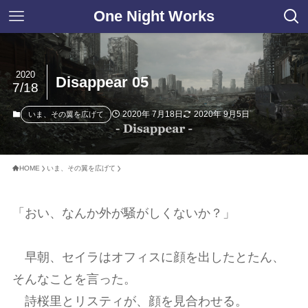
One Night Works
2020
Disappear 05
7/18
2020年 7月18日
2020年 9月5日
いま、その翼を広げて
HOME
いま、その翼を広げて
「おい、なんか外が騒がしくないか？」
早朝、セイラはオフィスに顔を出したとたん、
そんなことを言った。
詩桜里とリスティが、顔を見合わせる。