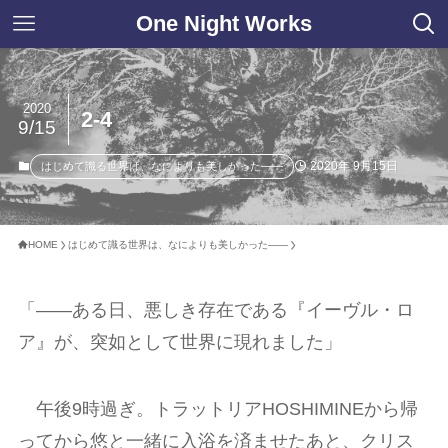
One Night Works
2020
2-4
9/15
2020年 9月15日
はじめて識る世界は、なによりも美しかった――
HOME
はじめて識る世界は、なによりも美しかった――
「――ある日、悪しき存在である『イーヴル・ロ
ア』が、突如として世界に現れました」
午後9時過ぎ。トラットリアHOSHIMINEから帰
ってから悠と一緒に入浴を済ませたあと、クリス