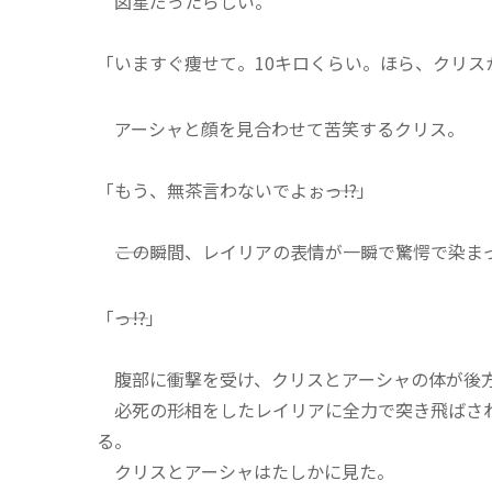
図星だったらしい。
「いますぐ痩せて。10キロくらい。ほら、クリス
アーシャと顔を見合わせて苦笑するクリス。
「もう、無茶言わないでよぉ――っ!?」
――この瞬間、レイリアの表情が一瞬で驚愕で染ま
「――っ!?」
腹部に衝撃を受け、クリスとアーシャの体が後
必死の形相をしたレイリアに全力で突き飛ばされ
る。
クリスとアーシャはたしかに見た。