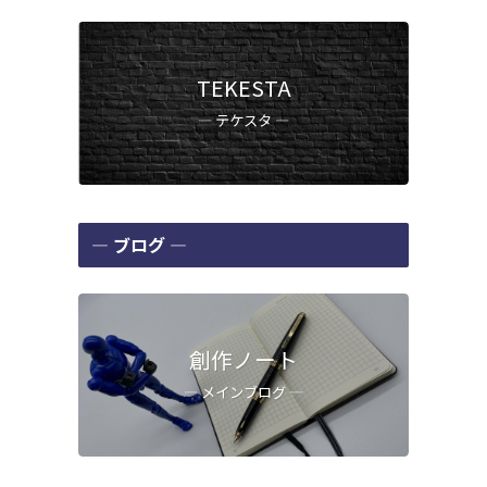
TEKESTA
― テケスタ ―
― ブログ ―
創作ノート
― メインブログ ―