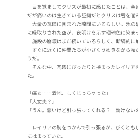
目を覚ましてクリスが最初に感じたことは、全身
だが痛いのは生きている証拠だとクリスは唇を噛
大量の瓦礫に囲まれた隙間にいるらしい。氷の破
に縁取りされた空が、夜明けを示す瑠璃色に染ま
施設の崩壊はまだ続いているらしく、断続的に
すぐに近くに仲間たちが小さくうめきながら転が
うだ。
そんな中、瓦礫にぴったりと挟まったレイリアを
た。
「痛ぁ……着地、しくじっちゃった」
「大丈夫？」
「うん。悪いけど引っ張ってくれる？ 動けない
レイリアの腕をつかんで引っ張るが、びくともし
にはまっていた。