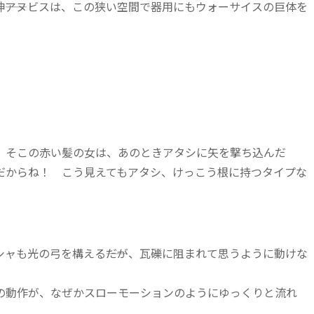
――アヌビスは、この狭い空間で器用にもウォーサイスの巨体を
。そこの赤い髪の女は、あのときアタシに矢を撃ち込んだ
だからね！ こう見えてもアタシ、けっこう根に持つタイプな
ャも光の弓を構える――だが、瓦礫に阻まれて思うように動けな
動作が、なぜかスローモーションのようにゆっくりと流れ