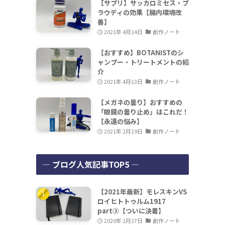
【サプリ】サッカロミセス・ブ
ラウディの効果【腸内環境改
善】
2021年 4月14日
創作ノート
【おすすめ】BOTANISTのシ
ャンプー・トリートメントの紹
介
2021年 4月13日
創作ノート
【メガネの曇り】おすすめの
「眼鏡の曇り止め」はこれだ！
【永遠の悩み】
2021年 2月19日
創作ノート
― ブログ人気記事TOP5 ―
【2021年最新】モレスキンVS
ロイヒトトゥルム1917
part③【ついに決着】
2020年 2月27日
創作ノート