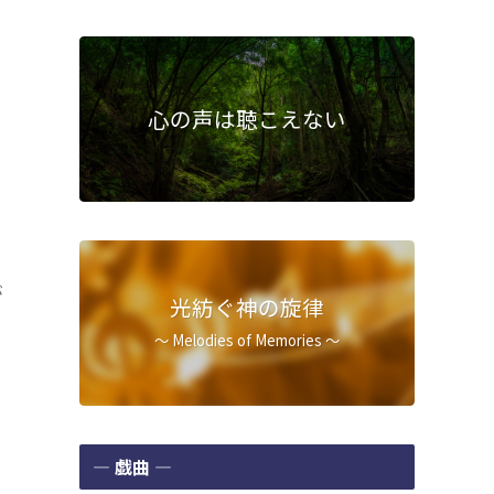
心の声は聴こえない
が
光紡ぐ神の旋律
～ Melodies of Memories ～
― 戯曲 ―