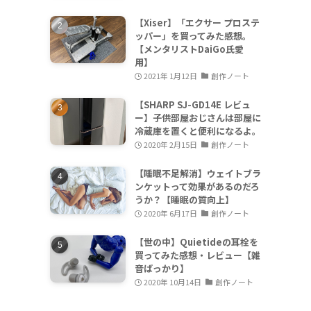
【Xiser】「エクサー プロステ
ッパー」を買ってみた感想。
【メンタリストDaiGo氏愛
用】
2021年 1月12日
創作ノート
【SHARP SJ-GD14E レビュ
ー】子供部屋おじさんは部屋に
冷蔵庫を置くと便利になるよ。
2020年 2月15日
創作ノート
【睡眠不足解消】ウェイトブラ
ンケットって効果があるのだろ
うか？【睡眠の質向上】
2020年 6月17日
創作ノート
【世の中】Quietideの耳栓を
買ってみた感想・レビュー【雑
音ばっかり】
2020年 10月14日
創作ノート