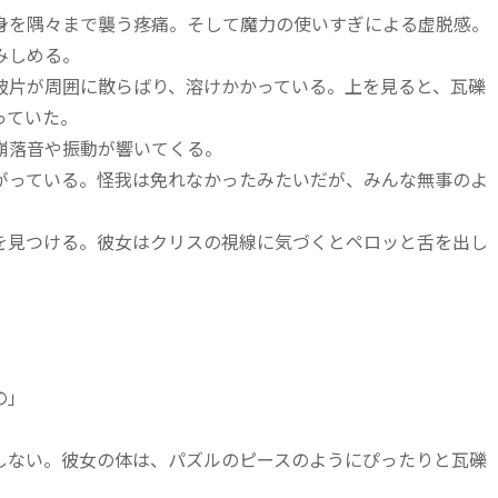
を隅々まで襲う疼痛。そして魔力の使いすぎによる虚脱感。
みしめる。
片が周囲に散らばり、溶けかかっている。上を見ると、瓦礫
っていた。
崩落音や振動が響いてくる。
っている。怪我は免れなかったみたいだが、みんな無事のよ
見つける。彼女はクリスの視線に気づくとペロッと舌を出し
の」
ない。彼女の体は、パズルのピースのようにぴったりと瓦礫