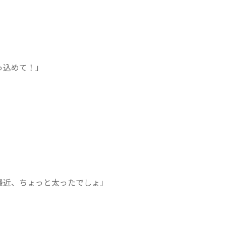
。
っ込めて！」
た最近、ちょっと太ったでしょ」