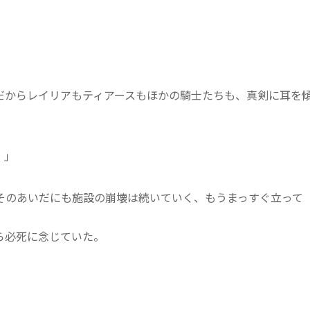
からレイリアもティアースもほかの騎士たちも、真剣に耳を
！」
のあいだにも施設の崩壊は続いていく、もうまっすぐ立って
ら必死に念じていた。