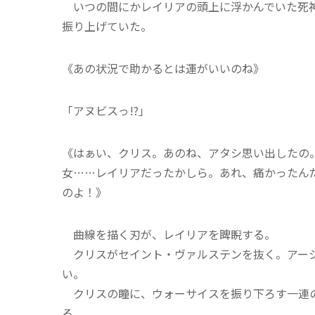
いつの間にかレイリアの頭上に浮かんでいた死神
振り上げていた。
《あの状況で助かるとは運がいいのね》
「アヌビスっ!?」
《はぁい、クリス。あのね、アタシ思い出したの
女……レイリアだったかしら。あれ、痛かったん
のよ！》
曲線を描く刃が、レイリアを睥睨する。
クリスがセイント・ヴァルステンを抜く。アーシ
い。
クリスの瞳に、ウォーサイスを振り下ろす一連の
る。