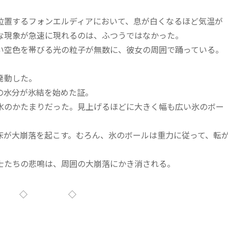
。
置するフォンエルディアにおいて、息が白くなるほど気温が
な現象が急速に現れるのは、ふつうではなかった。
空色を帯びる光の粒子が無数に、彼女の周囲で踊っている。
。
発動した。
の水分が氷結を始めた証。
のかたまりだった。見上げるほどに大きく幅も広い氷のボー
が大崩落を起こす。むろん、氷のボールは重力に従って、転
士たちの悲鳴は、周囲の大崩落にかき消される。
 ◇ ◇