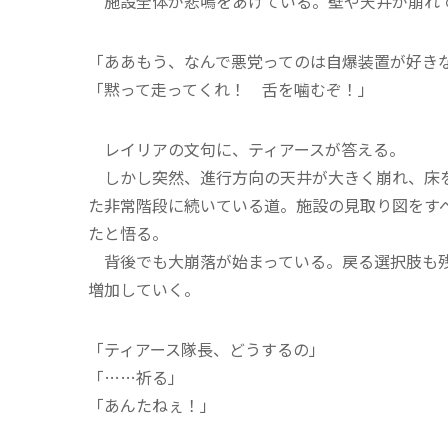
施設全体が悲鳴をあげている。壁や天井が崩れて
「ああもう、なんで悪党ってのは自爆装置が好きな
「黙って走ってくれ！ 舌を噛むぞ！」
レイリアの文句に、ティアースが答える。
しかし突然、進行方向の天井が大きく崩れ、床を
た非常階段に続いている道。施設の見取り図をす
たと悟る。
背後でも大崩落が始まっている。戻る選択肢も残
増加していく。
「ティアース隊長、どうするの」
「……祈る」
「あんたねぇ！」