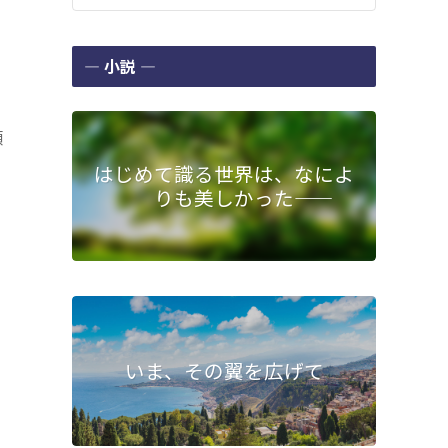
― 小説 ―
傾
はじめて識る世界は、なによ
りも美しかった――
いま、その翼を広げて