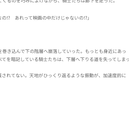
くるのを巧みによけながら、騎士たちは廊下を走った。
の!? あれって映画の中だけじゃないの!?」
巻き込んで下の階層へ崩落していった。もっとも身近にあっ
べてを暗記している騎士たちは、下層へ下りる道を失ってしま
されてない。天地がひっくり返るような振動が、加速度的に