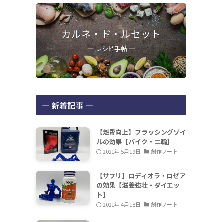
カルネ・ド・ルセット
― レシピ手帖 ―
― 新着記事 ―
【燃費向上】フラッシングゾイ
ルの効果【バイク・二輪】
2021年 5月19日
創作ノート
【サプリ】ロディオラ・ロゼア
の効果【滋養強壮・ダイエッ
ト】
2021年 4月18日
創作ノート